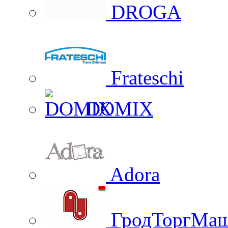
DROGA
Frateschi
DOMIX
Adora
ГродТоргМа