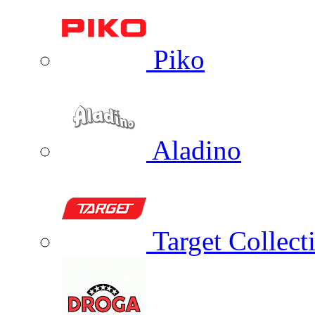
Piko
Aladino
Target Collect