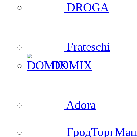
DROGA
Frateschi
DOMIX
Adora
ГродТоргМа