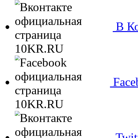
В Ко
Face
Twit