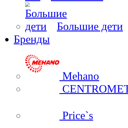
Большие дети
Бренды
Mehano
CENTROME
Price`s