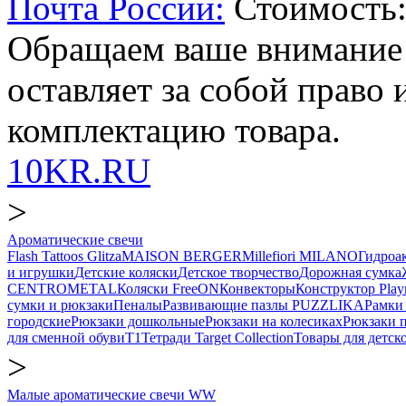
Почта России:
Стоимость:
Обращаем ваше внимание
оставляет за собой право
комплектацию товара.
10KR.RU
>
Ароматические свечи
Flash Tattoos Glitza
MAISON BERGER
Millefiori MILANO
Гидро
и игрушки
Детские коляски
Детское творчество
Дорожная сумка
CENTROMETAL
Коляски FreeON
Конвекторы
Конструктор Play
сумки и рюкзаки
Пеналы
Развивающие пазлы PUZZLIKA
Рамки 
городские
Рюкзаки дошкольные
Рюкзаки на колесиках
Рюкзаки 
для сменной обуви
Т1
Тетради Target Collection
Товары для детск
>
Малые ароматические свечи WW