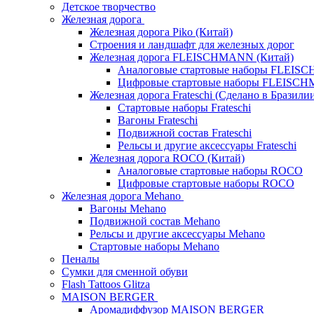
Детское творчество
Железная дорога
Железная дорога Piko (Китай)
Строения и ландшафт для железных дорог
Железная дорога FLEISCHMANN (Китай)
Аналоговые стартовые наборы FLEI
Цифровые стартовые наборы FLEISC
Железная дорога Frateschi (Сделано в Бразили
Стартовые наборы Frateschi
Вагоны Frateschi
Подвижной состав Frateschi
Рельсы и другие аксессуары Frateschi
Железная дорога ROCO (Китай)
Аналоговые стартовые наборы ROCO
Цифровые стартовые наборы ROCO
Железная дорога Mehano
Вагоны Mehano
Подвижной состав Mehano
Рельсы и другие аксессуары Mehano
Стартовые наборы Mehano
Пеналы
Сумки для сменной обуви
Flash Tattoos Glitza
MAISON BERGER
Аромадиффузор MAISON BERGER