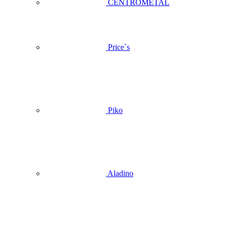
CENTROMETAL
Price`s
Piko
Aladino