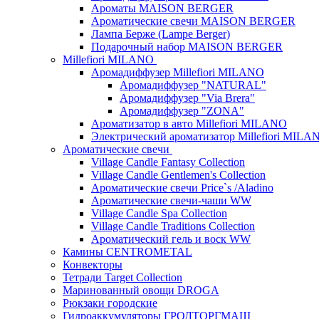
Ароматы MAISON BERGER
Ароматические свечи MAISON BERGER
Лампа Берже (Lampe Berger)
Подарочный набор MAISON BERGER
Millefiori MILANO
Аромадиффузер Millefiori MILANO
Аромадиффузер "NATURAL"
Аромадиффузер "Via Brera"
Аромадиффузер "ZONA"
Ароматизатор в авто Millefiori MILANO
Электрический ароматизатор Millefiori MILA
Ароматические свечи
Village Candle Fantasy Collection
Village Candle Gentlemen's Collection
Ароматические свечи Price`s /Aladino
Ароматические свечи-чаши WW
Village Candle Spa Collection
Village Candle Traditions Collection
Ароматический гель и воск WW
Камины CENTROMETAL
Конвекторы
Тетради Target Collection
Маринованный овощи DROGA
Рюкзаки городские
Гидроаккумуляторы ГРОДТОРГМАШ