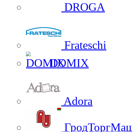
DROGA
Frateschi
DOMIX
Adora
ГродТоргМа