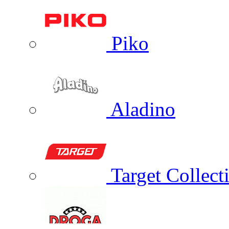
Piko
Aladino
Target Collect