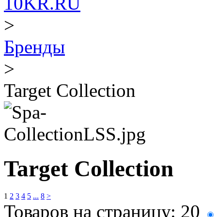
10KR.RU
>
Бренды
>
Target Collection
Target Collection
1
2
3
4
5
...
8
>
Товаров на страницу:
20