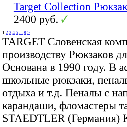
Target Collection Рюкзак
2400 руб.
1
2
3
4
5
...
8
>
TARGET Словенская компа
производству Рюкзаков дл
Основана в 1990 году. В 
школьные рюкзаки, пеналы
отдыха и т.д. Пеналы с н
карандаши, фломастеры та
STAEDTLER (Германия) К