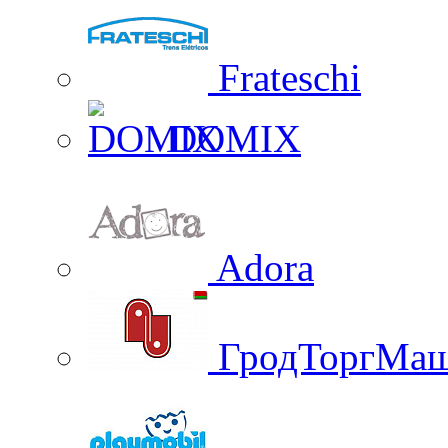
Frateschi
DOMIX
Adora
ГродТоргМа