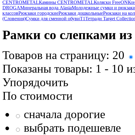
CENTROMETAL
Камины CENTROMETAL
Коляски FreeON
Ко
DROGA
Минеральная вода Alasia
Молодежные сумки и рюкзак
классов
Рюкзаки городские
Рюкзаки дошкольные
Рюкзаки на ко
(Словения)
Сумки для сменной обуви
Т1
Тетради Target Collectio
Рамки со слепками из
Товаров на страницу:
20
Показаны товары:
1 - 10
и
Упорядочить
По стоимости
сначала дорогие
выбрать подешевле