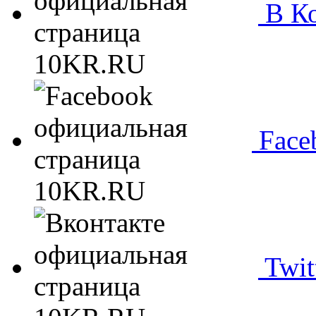
В Ко
Face
Twit