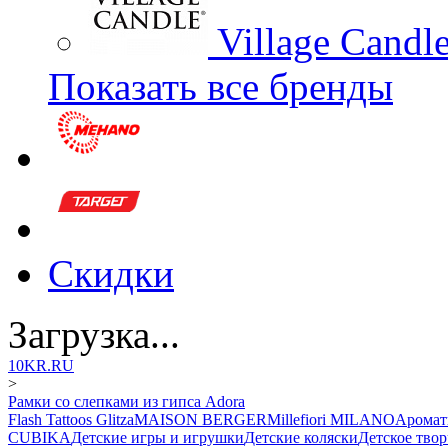
Village Candl
Показать все бренды
Скидки
Загрузка...
10KR.RU
>
Рамки со слепками из гипса Adora
Flash Tattoos Glitza
MAISON BERGER
Millefiori MILANO
Аромат
CUBIKA
Детские игры и игрушки
Детские коляски
Детское твор