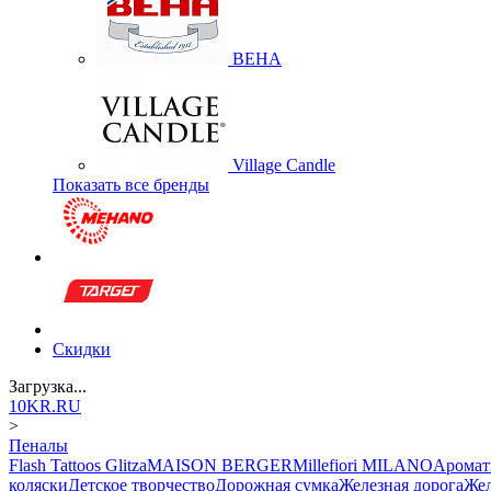
BEHA
Village Candle
Показать все бренды
Скидки
Загрузка...
10KR.RU
>
Пеналы
Flash Tattoos Glitza
MAISON BERGER
Millefiori MILANO
Аромат
коляски
Детское творчество
Дорожная сумка
Железная дорога
Жел