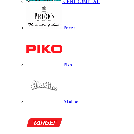
CENTROMETAL
Price`s
Piko
Aladino