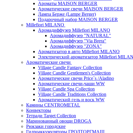
Ароматы MAISON BERGER
Ароматические свечи MAISON BERGER
Лампа Берже (Lampe Berger)
Подарочный набор MAISON BERGER
Millefiori MILANO
Аромадиффузер Millefiori MILANO
Аромадиффузер "NATURAL"
Аромадиффузер "Via Brera"
Аромадиффузер "ZONA"
Ароматизатор в авто Millefiori MILANO
Электрический ароматизатор Millefiori MILA
Ароматические свечи
Village Candle Fantasy Collection
Village Candle Gentlemen's Collection
Ароматические свечи Price`s /Aladino
Ароматические свечи-чаши WW
Village Candle Spa Collection
Village Candle Traditions Collection
Ароматический гель и воск WW
Камины CENTROMETAL
Конвекторы
Тетради Target Collection
Маринованный овощи DROGA
Рюкзаки городские
Гидроаккумуляторы ГРОДТОРГМАШ