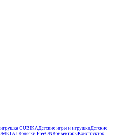
я игрушка CUBIKA
Детские игры и игрушки
Детские
ROMETAL
Коляски FreeON
Конвекторы
Конструктор