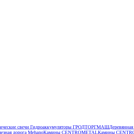
ические свечи
Гидроаккумуляторы ГРОДТОРГМАШ
Деревянна
езная дорога Mehano
Камины CENTROMETAL
Камины CENT