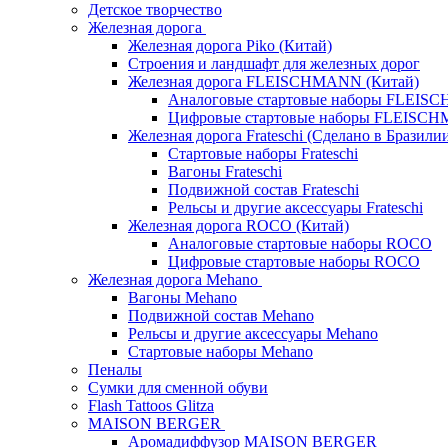
Детское творчество
Железная дорога
Железная дорога Piko (Китай)
Строения и ландшафт для железных дорог
Железная дорога FLEISCHMANN (Китай)
Аналоговые стартовые наборы FLEI
Цифровые стартовые наборы FLEISC
Железная дорога Frateschi (Сделано в Бразили
Стартовые наборы Frateschi
Вагоны Frateschi
Подвижной состав Frateschi
Рельсы и другие аксессуары Frateschi
Железная дорога ROCO (Китай)
Аналоговые стартовые наборы ROCO
Цифровые стартовые наборы ROCO
Железная дорога Mehano
Вагоны Mehano
Подвижной состав Mehano
Рельсы и другие аксессуары Mehano
Стартовые наборы Mehano
Пеналы
Сумки для сменной обуви
Flash Tattoos Glitza
MAISON BERGER
Аромадиффузор MAISON BERGER