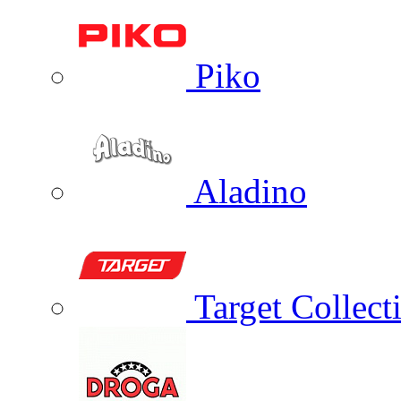
Piko
Aladino
Target Collect