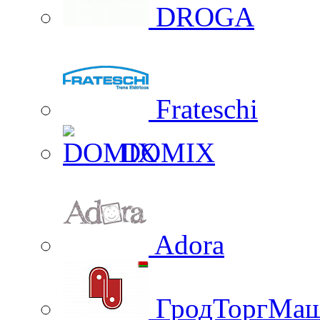
DROGA
Frateschi
DOMIX
Adora
ГродТоргМа