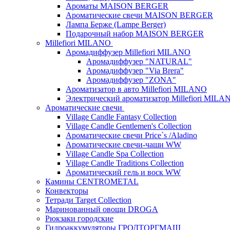
Ароматы MAISON BERGER
Ароматические свечи MAISON BERGER
Лампа Берже (Lampe Berger)
Подарочный набор MAISON BERGER
Millefiori MILANO
Аромадиффузер Millefiori MILANO
Аромадиффузер "NATURAL"
Аромадиффузер "Via Brera"
Аромадиффузер "ZONA"
Ароматизатор в авто Millefiori MILANO
Электрический ароматизатор Millefiori MILA
Ароматические свечи
Village Candle Fantasy Collection
Village Candle Gentlemen's Collection
Ароматические свечи Price`s /Aladino
Ароматические свечи-чаши WW
Village Candle Spa Collection
Village Candle Traditions Collection
Ароматический гель и воск WW
Камины CENTROMETAL
Конвекторы
Тетради Target Collection
Маринованный овощи DROGA
Рюкзаки городские
Гидроаккумуляторы ГРОДТОРГМАШ