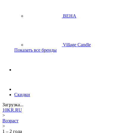
BEHA
Village Candle
Показать все бренды
Скидки
Загрузка...
10KR.RU
>
Возраст
>
1 – 2 года