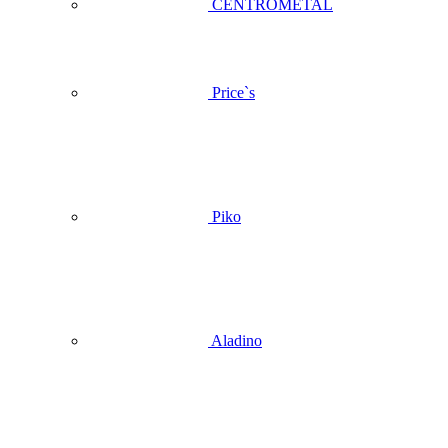
CENTROMETAL
Price`s
Piko
Aladino