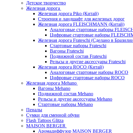
Детское творчество
Железная дорога
Железная дорога Piko (Китай)
Строения и ландшафт для железных дорог
Железная дорога FLEISCHMANN (Китай)
Аналоговые стартовые наборы FLEI
Цифровые стартовые наборы FLEISC
Железная дорога Frateschi (Сделано в Бразили
Стартовые наборы Frateschi
Вагоны Frateschi
Подвижной состав Frateschi
Рельсы и другие аксессуары Frateschi
Железная дорога ROCO (Китай)
Аналоговые стартовые наборы ROCO
Цифровые стартовые наборы ROCO
Железная дорога Mehano
Вагоны Mehano
Подвижной состав Mehano
Рельсы и другие аксессуары Mehano
Стартовые наборы Mehano
Пеналы
Сумки для сменной обуви
Flash Tattoos Glitza
MAISON BERGER
Аромадиффузор MAISON BERGER