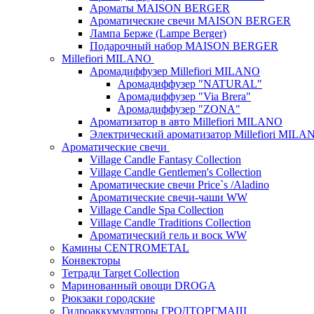
Ароматы MAISON BERGER
Ароматические свечи MAISON BERGER
Лампа Берже (Lampe Berger)
Подарочный набор MAISON BERGER
Millefiori MILANO
Аромадиффузер Millefiori MILANO
Аромадиффузер "NATURAL"
Аромадиффузер "Via Brera"
Аромадиффузер "ZONA"
Ароматизатор в авто Millefiori MILANO
Электрический ароматизатор Millefiori MILA
Ароматические свечи
Village Candle Fantasy Collection
Village Candle Gentlemen's Collection
Ароматические свечи Price`s /Aladino
Ароматические свечи-чаши WW
Village Candle Spa Collection
Village Candle Traditions Collection
Ароматический гель и воск WW
Камины CENTROMETAL
Конвекторы
Тетради Target Collection
Маринованный овощи DROGA
Рюкзаки городские
Гидроаккумуляторы ГРОДТОРГМАШ