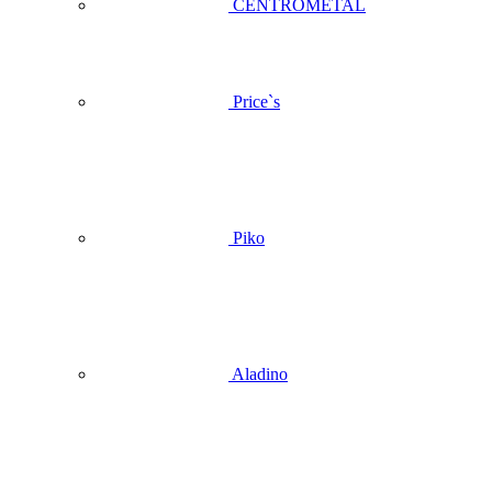
CENTROMETAL
Price`s
Piko
Aladino