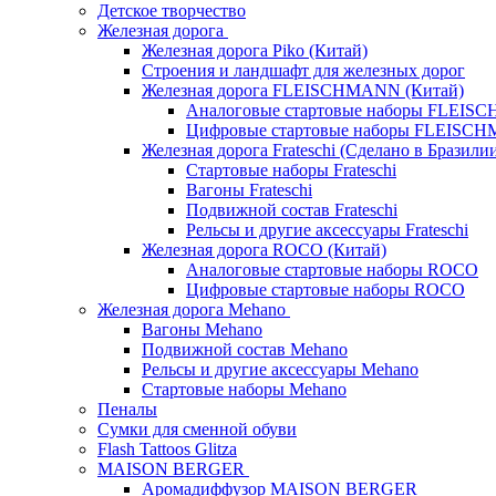
Детское творчество
Железная дорога
Железная дорога Piko (Китай)
Строения и ландшафт для железных дорог
Железная дорога FLEISCHMANN (Китай)
Аналоговые стартовые наборы FLEI
Цифровые стартовые наборы FLEISC
Железная дорога Frateschi (Сделано в Бразили
Стартовые наборы Frateschi
Вагоны Frateschi
Подвижной состав Frateschi
Рельсы и другие аксессуары Frateschi
Железная дорога ROCO (Китай)
Аналоговые стартовые наборы ROCO
Цифровые стартовые наборы ROCO
Железная дорога Mehano
Вагоны Mehano
Подвижной состав Mehano
Рельсы и другие аксессуары Mehano
Стартовые наборы Mehano
Пеналы
Сумки для сменной обуви
Flash Tattoos Glitza
MAISON BERGER
Аромадиффузор MAISON BERGER