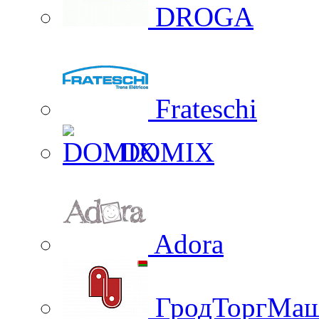
DROGA
Frateschi
DOMIX
Adora
ГродТоргМа