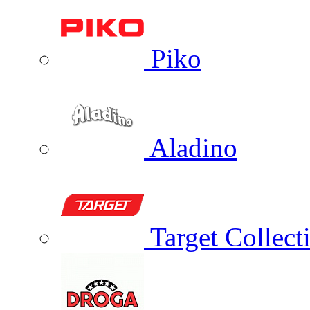
Piko
Aladino
Target Collect