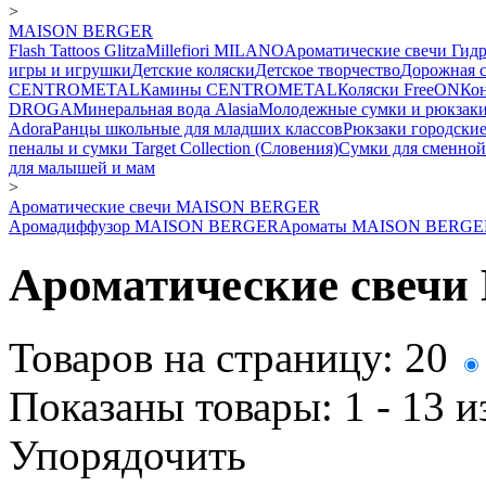
>
MAISON BERGER
Flash Tattoos Glitza
Millefiori MILANO
Ароматические свечи
Гид
игры и игрушки
Детские коляски
Детское творчество
Дорожная 
CENTROMETAL
Камины CENTROMETAL
Коляски FreeON
Ко
DROGA
Минеральная вода Alasia
Молодежные сумки и рюкзак
Adora
Ранцы школьные для младших классов
Рюкзаки городски
пеналы и сумки Target Collection (Словения)
Сумки для сменной
для малышей и мам
>
Ароматические свечи MAISON BERGER
Аромадиффузор MAISON BERGER
Ароматы MAISON BERGE
Ароматические свеч
Товаров на страницу:
20
Показаны товары:
1 - 13
и
Упорядочить