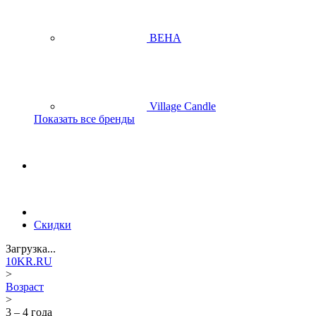
BEHA
Village Candle
Показать все бренды
Скидки
Загрузка...
10KR.RU
>
Возраст
>
3 – 4 года