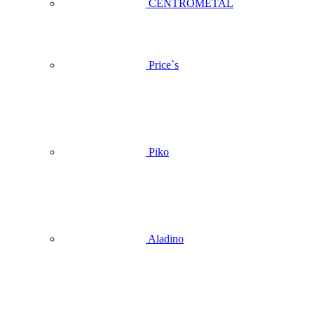
CENTROMETAL
Price`s
Piko
Aladino