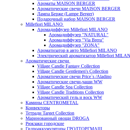
Ароматы MAISON BERGER
Ароматические свечи MAISON BERGER
Лампа Берже (Lampe Berger)
Подарочный набор MAISON BERGER
Millefiori MILANO
Аромадиффузер Millefiori MILANO
Аромадиффузер "NATURAL"
Аромадиффузер "Via Brera"
Аромадиффузер "ZONA"
Ароматизатор в авто Millefiori MILANO
Электрический ароматизатор Millefiori MILA
Ароматические свечи
Village Candle Fantasy Collection
Village Candle Gentlemen's Collection
Ароматические свечи Price`s /Aladino
Ароматические свечи-чаши WW
Village Candle Spa Collection
Village Candle Traditions Collection
Ароматический гель и воск WW
Камины CENTROMETAL
Конвекторы
Тетради Target Collection
Маринованный овощи DROGA
Рюкзаки городские
Гидроаккумуляторы ГРОДТОРГМАШ