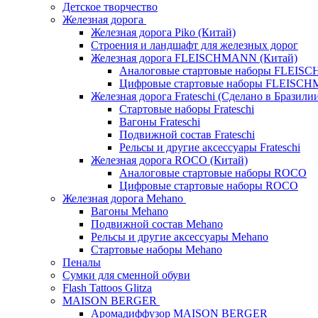
Детское творчество
Железная дорога
Железная дорога Piko (Китай)
Строения и ландшафт для железных дорог
Железная дорога FLEISCHMANN (Китай)
Аналоговые стартовые наборы FLEI
Цифровые стартовые наборы FLEISC
Железная дорога Frateschi (Сделано в Бразили
Стартовые наборы Frateschi
Вагоны Frateschi
Подвижной состав Frateschi
Рельсы и другие аксессуары Frateschi
Железная дорога ROCO (Китай)
Аналоговые стартовые наборы ROCO
Цифровые стартовые наборы ROCO
Железная дорога Mehano
Вагоны Mehano
Подвижной состав Mehano
Рельсы и другие аксессуары Mehano
Стартовые наборы Mehano
Пеналы
Сумки для сменной обуви
Flash Tattoos Glitza
MAISON BERGER
Аромадиффузор MAISON BERGER