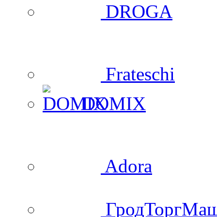
DROGA
Frateschi
DOMIX
Adora
ГродТоргМа