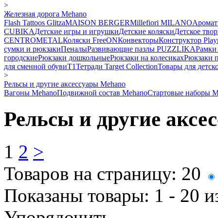
>
Железная дорога Mehano
Flash Tattoos Glitza
MAISON BERGER
Millefiori MILANO
Аромат
CUBIKA
Детские игры и игрушки
Детские коляски
Детское твор
CENTROMETAL
Коляски FreeON
Конвекторы
Конструктор Play
сумки и рюкзаки
Пеналы
Развивающие пазлы PUZZLIKA
Рамки 
городские
Рюкзаки дошкольные
Рюкзаки на колесиках
Рюкзаки 
для сменной обуви
Т1
Тетради Target Collection
Товары для детск
>
Рельсы и другие аксессуары Mehano
Вагоны Mehano
Подвижной состав Mehano
Стартовые наборы M
Рельсы и другие аксе
1
2
>
Товаров на страницу:
20
Показаны товары:
1 - 20
и
Упорядочить