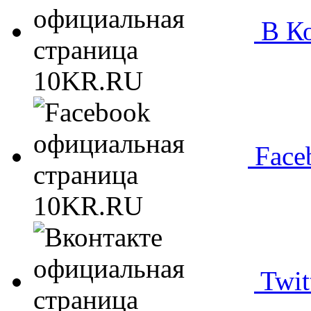
В Ко
Face
Twit