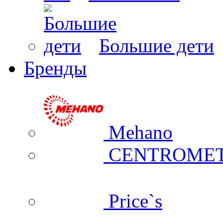
Большие дети
Бренды
Mehano
CENTROME
Price`s