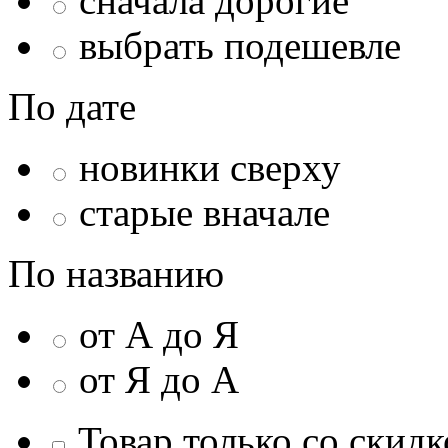
сначала дорогие
выбрать подешевле
По дате
новинки сверху
старые вначале
По названию
от А до Я
от Я до А
Товар только со скидк