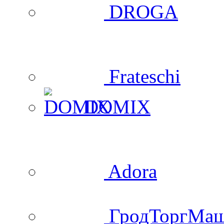
DROGA
Frateschi
DOMIX
Adora
ГродТоргМа