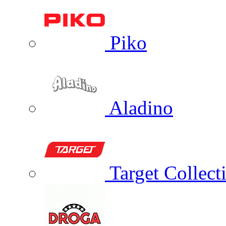
Piko
Aladino
Target Collect