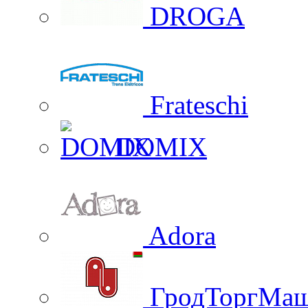
DROGA
Frateschi
DOMIX
Adora
ГродТоргМа