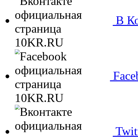
В Ко
Face
Twit