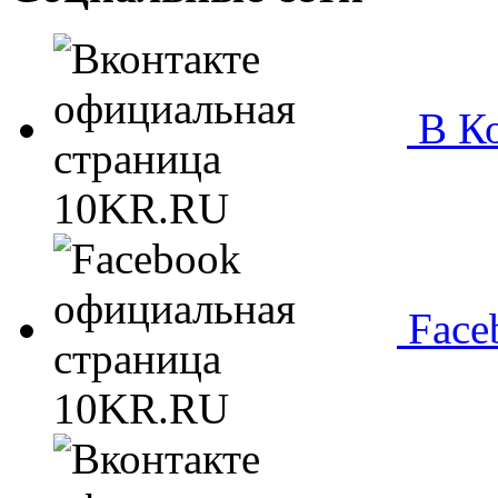
В Ко
Face