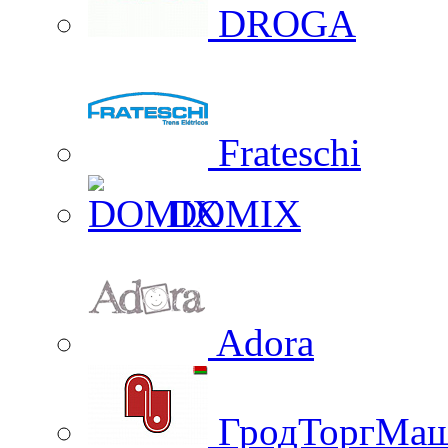
DROGA
Frateschi
DOMIX
Adora
ГродТоргМа