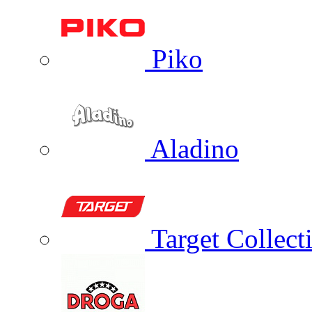
Piko
Aladino
Target Collect