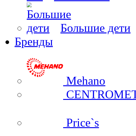
Большие дети
Бренды
Mehano
CENTROME
Price`s