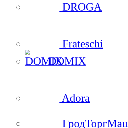
DROGA
Frateschi
DOMIX
Adora
ГродТоргМа