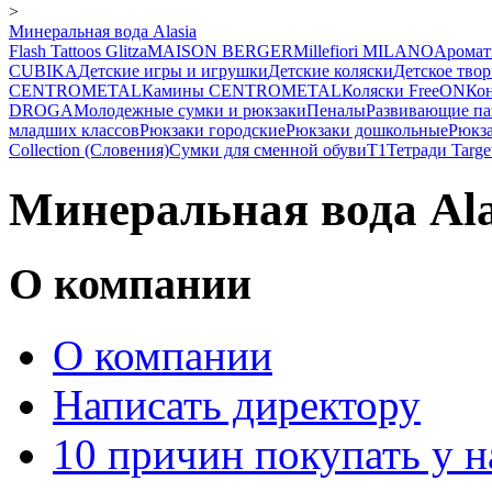
>
Минеральная вода Alasia
Flash Tattoos Glitza
MAISON BERGER
Millefiori MILANO
Аромат
CUBIKA
Детские игры и игрушки
Детские коляски
Детское твор
CENTROMETAL
Камины CENTROMETAL
Коляски FreeON
Ко
DROGA
Молодежные сумки и рюкзаки
Пеналы
Развивающие п
младших классов
Рюкзаки городские
Рюкзаки дошкольные
Рюкза
Collection (Словения)
Сумки для сменной обуви
Т1
Тетради Target
Минеральная вода Ala
О компании
О компании
Написать директору
10 причин покупать у н