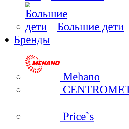
Большие дети
Бренды
Mehano
CENTROME
Price`s