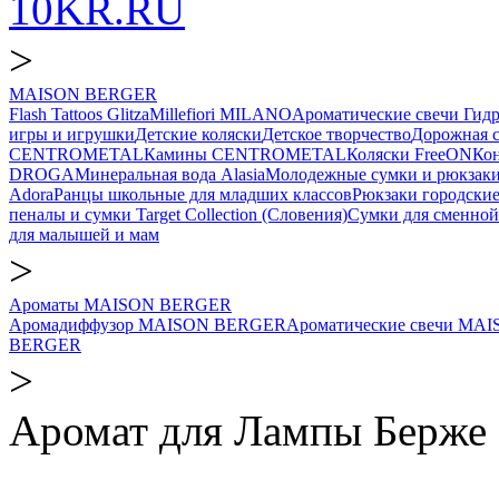
10KR.RU
>
MAISON BERGER
Flash Tattoos Glitza
Millefiori MILANO
Ароматические свечи
Гид
игры и игрушки
Детские коляски
Детское творчество
Дорожная 
CENTROMETAL
Камины CENTROMETAL
Коляски FreeON
Ко
DROGA
Минеральная вода Alasia
Молодежные сумки и рюкзак
Adora
Ранцы школьные для младших классов
Рюкзаки городски
пеналы и сумки Target Collection (Словения)
Сумки для сменной
для малышей и мам
>
Ароматы MAISON BERGER
Аромадиффузор MAISON BERGER
Ароматические свечи M
BERGER
>
Аромат для Лампы Берже 