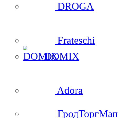
DROGA
Frateschi
DOMIX
Adora
ГродТоргМа