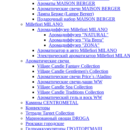
Ароматы MAISON BERGER
Ароматические свечи MAISON BERGER
Лампа Берже (Lampe Berger)
Подарочный набор MAISON BERGER
Millefiori MILANO
Аромадиффузер Millefiori MILANO
Аромадиффузер "NATURAL"
Аромадиффузер "Via Brera"
Аромадиффузер "ZONA"
Ароматизатор в авто Millefiori MILANO
Электрический ароматизатор Millefiori MILA
Ароматические свечи
Village Candle Fantasy Collection
Village Candle Gentlemen's Collection
Ароматические свечи Price`s /Aladino
Ароматические свечи-чаши WW
Village Candle Spa Collection
Village Candle Traditions Collection
Ароматический гель и воск WW
Камины CENTROMETAL
Конвекторы
Тетради Target Collection
Маринованный овощи DROGA
Рюкзаки городские
Гидроаккумуляторы ГРОДТОРГМАШ