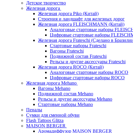
Детское творчество
Железная дорога
Железная дорога Piko (Китай)
Строения и ландшафт для железных дорог
Железная дорога FLEISCHMANN (Китай)
Аналоговые стартовые наборы FLEI
Цифровые стартовые наборы FLEISC
Железная дорога Frateschi (Сделано в Бразили
Стартовые наборы Frateschi
Вагоны Frateschi
Подвижной состав Frateschi
Рельсы и другие аксессуары Frateschi
Железная дорога ROCO (Китай)
Аналоговые стартовые наборы ROCO
Цифровые стартовые наборы ROCO
Железная дорога Mehano
Вагоны Mehano
Подвижной состав Mehano
Рельсы и другие аксессуары Mehano
Стартовые наборы Mehano
Пеналы
Сумки для сменной обуви
Flash Tattoos Glitza
MAISON BERGER
Аромадиффузор MAISON BERGER