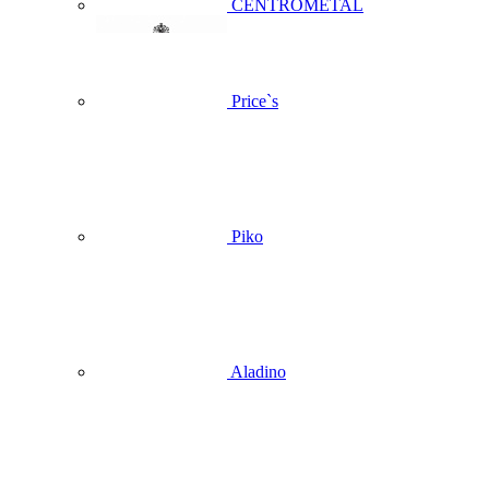
CENTROMETAL
Price`s
Piko
Aladino