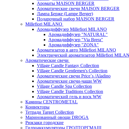
Ароматы MAISON BERGER
Ароматические свечи MAISON BERGER
Лампа Берже (Lampe Berger)
Подарочный набор MAISON BERGER
Millefiori MILANO
Аромадиффузер Millefiori MILANO
Аромадиффузер "NATURAL"
Аромадиффузер "Via Brera"
Аромадиффузер "ZONA"
Ароматизатор в авто Millefiori MILANO
Электрический ароматизатор Millefiori MILA
Ароматические свечи
Village Candle Fantasy Collection
Village Candle Gentlemen's Collection
Ароматические свечи Price`s /Aladino
Ароматические свечи-чаши WW
Village Candle Spa Collection
Village Candle Traditions Collection
Ароматический гель и воск WW
Камины CENTROMETAL
Конвекторы
Тетради Target Collection
Маринованный овощи DROGA
Рюкзаки городские
Гидроаккумуляторы ГРОДТОРГМАШ