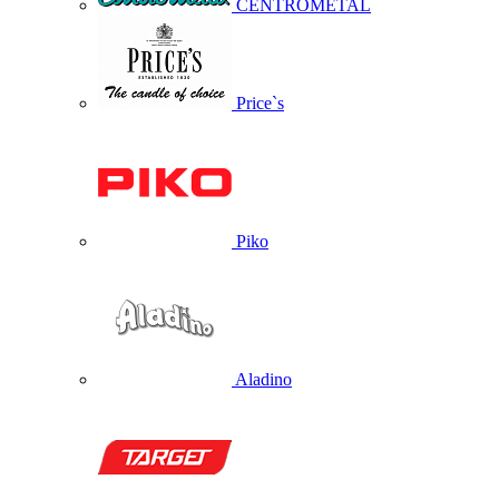
CENTROMETAL
Price`s
Piko
Aladino