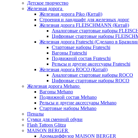
Детское творчество
Железная дорога
Железная дорога Piko (Китай)
Строения и ландшафт для железных дорог
Железная дорога FLEISCHMANN (Китай)
Аналоговые стартовые наборы FLEI
Цифровые стартовые наборы FLEISC
Железная дорога Frateschi (Сделано в Бразили
Стартовые наборы Frateschi
Вагоны Frateschi
Подвижной состав Frateschi
Рельсы и другие аксессуары Frateschi
Железная дорога ROCO (Китай)
Аналоговые стартовые наборы ROCO
Цифровые стартовые наборы ROCO
Железная дорога Mehano
Вагоны Mehano
Подвижной состав Mehano
Рельсы и другие аксессуары Mehano
Стартовые наборы Mehano
Пеналы
Сумки для сменной обуви
Flash Tattoos Glitza
MAISON BERGER
Аромадиффузор MAISON BERGER