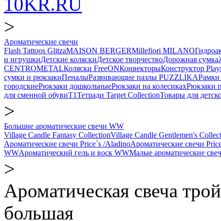
10KR.RU
>
Ароматические свечи
Flash Tattoos Glitza
MAISON BERGER
Millefiori MILANO
Гидро
и игрушки
Детские коляски
Детское творчество
Дорожная сумка
CENTROMETAL
Коляски FreeON
Конвекторы
Конструктор Play
сумки и рюкзаки
Пеналы
Развивающие пазлы PUZZLIKA
Рамки 
городские
Рюкзаки дошкольные
Рюкзаки на колесиках
Рюкзаки 
для сменной обуви
Т1
Тетради Target Collection
Товары для детск
>
Большие ароматические свечи WW
Village Candle Fantasy Collection
Village Candle Gentlemen's Collec
Ароматические свечи Price`s /Aladino
Ароматические свечи Price
WW
Ароматический гель и воск WW
Малые ароматические св
>
Ароматическая свеча трой
большая