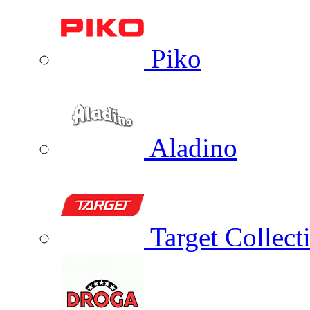
Piko
Aladino
Target Collect