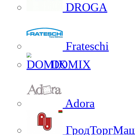
DROGA
Frateschi
DOMIX
Adora
ГродТоргМа