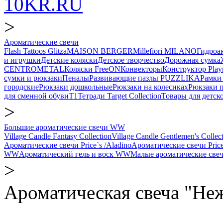
10KR.RU
>
Ароматические свечи
Flash Tattoos Glitza
MAISON BERGER
Millefiori MILANO
Гидро
и игрушки
Детские коляски
Детское творчество
Дорожная сумка
CENTROMETAL
Коляски FreeON
Конвекторы
Конструктор Play
сумки и рюкзаки
Пеналы
Развивающие пазлы PUZZLIKA
Рамки 
городские
Рюкзаки дошкольные
Рюкзаки на колесиках
Рюкзаки 
для сменной обуви
Т1
Тетради Target Collection
Товары для детск
>
Большие ароматические свечи WW
Village Candle Fantasy Collection
Village Candle Gentlemen's Collec
Ароматические свечи Price`s /Aladino
Ароматические свечи Price
WW
Ароматический гель и воск WW
Малые ароматические св
>
Ароматическая свеча "Неж