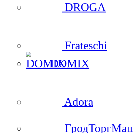
DROGA
Frateschi
DOMIX
Adora
ГродТоргМа