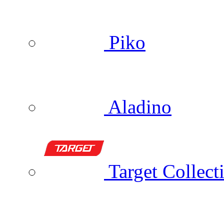
Piko
Aladino
Target Collect