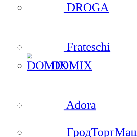
DROGA
Frateschi
DOMIX
Adora
ГродТоргМа