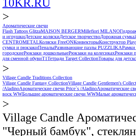
10KR.RU
>
Ароматические свечи
Flash Tattoos Glitza
MAISON BERGER
Millefiori MILANO
Гидро
и игрушки
Детские коляски
Детское творчество
Дорожная сумка
CENTROMETAL
Коляски FreeON
Конвекторы
Конструктор Play
сумки и рюкзаки
Пеналы
Развивающие пазлы PUZZLIKA
Рамки 
городские
Рюкзаки дошкольные
Рюкзаки на колесиках
Рюкзаки 
для сменной обуви
Т1
Тетради Target Collection
Товары для детск
>
Village Candle Traditions Collection
Village Candle Fantasy Collection
Village Candle Gentlemen's Collec
/Aladino
Ароматические свечи Price`s /Aladino
Ароматические с
воск WW
Большие ароматические свечи WW
Малые ароматичес
>
Village Candle Ароматичес
"Черный бамбук", стеклян