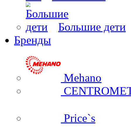
Большие дети
Бренды
Mehano
CENTROME
Price`s