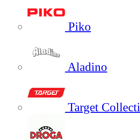
Piko
Aladino
Target Collect