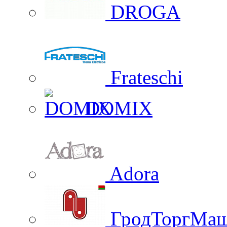
DROGA
Frateschi
DOMIX
Adora
ГродТоргМа