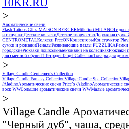
10KR.RU
>
Ароматические свечи
Flash Tattoos Glitza
MAISON BERGER
Millefiori MILANO
Гидро
и игрушки
Детские коляски
Детское творчество
Дорожная сумка
CENTROMETAL
Коляски FreeON
Конвекторы
Конструктор Play
сумки и рюкзаки
Пеналы
Развивающие пазлы PUZZLIKA
Рамки 
городские
Рюкзаки дошкольные
Рюкзаки на колесиках
Рюкзаки 
для сменной обуви
Т1
Тетради Target Collection
Товары для детск
>
Village Candle Gentlemen's Collection
Village Candle Fantasy Collection
Village Candle Spa Collection
Villa
/Aladino
Ароматические свечи Price`s /Aladino
Ароматические с
воск WW
Большие ароматические свечи WW
Малые ароматичес
>
Village Candle Ароматичес
"Черный дуб", чаша, сред