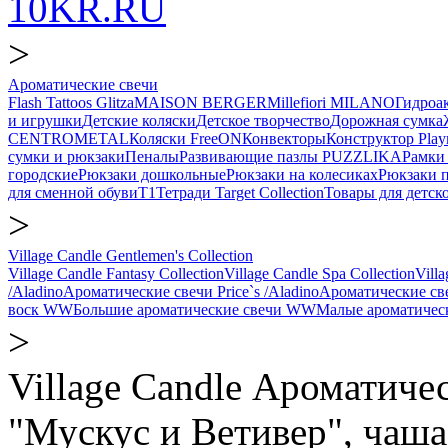
10KR.RU
>
Ароматические свечи
Flash Tattoos Glitza
MAISON BERGER
Millefiori MILANO
Гидро
и игрушки
Детские коляски
Детское творчество
Дорожная сумка
CENTROMETAL
Коляски FreeON
Конвекторы
Конструктор Play
сумки и рюкзаки
Пеналы
Развивающие пазлы PUZZLIKA
Рамки 
городские
Рюкзаки дошкольные
Рюкзаки на колесиках
Рюкзаки 
для сменной обуви
Т1
Тетради Target Collection
Товары для детск
>
Village Candle Gentlemen's Collection
Village Candle Fantasy Collection
Village Candle Spa Collection
Villa
/Aladino
Ароматические свечи Price`s /Aladino
Ароматические с
воск WW
Большие ароматические свечи WW
Малые ароматичес
>
Village Candle Ароматичес
"Мускус и Ветивер", чаша