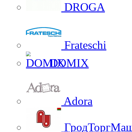
DROGA
Frateschi
DOMIX
Adora
ГродТоргМа