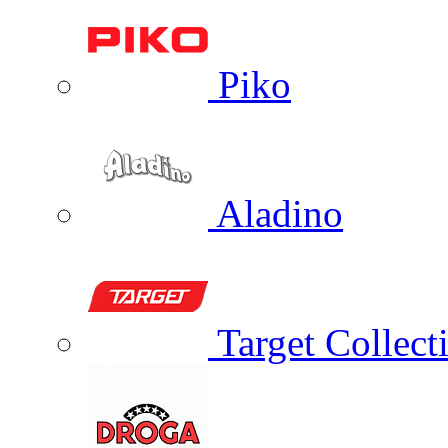
Piko
Aladino
Target Collect