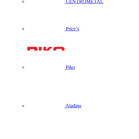
CENTROMETAL
Price`s
Piko
Aladino