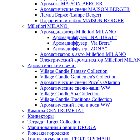
Ароматы MAISON BERGER
Ароматические свечи MAISON BERGER
Лампа Берже (Lampe Berger)
Подарочный набор MAISON BERGER
Millefiori MILANO
Аромадиффузер Millefiori MILANO
Аромадиффузер "NATURAL"
Аромадиффузер "Via Brera"
Аромадиффузер "ZONA"
Ароматизатор в авто Millefiori MILANO
Электрический ароматизатор Millefiori MILA
Ароматические свечи
Village Candle Fantasy Collection
Village Candle Gentlemen's Collection
Ароматические свечи Price`s /Aladino
Ароматические свечи-чаши WW
Village Candle Spa Collection
Village Candle Traditions Collection
Ароматический гель и воск WW
Камины CENTROMETAL
Конвекторы
Тетради Target Collection
Маринованный овощи DROGA
Рюкзаки городские
Гидроаккумуляторы ГРОДТОРГМАШ