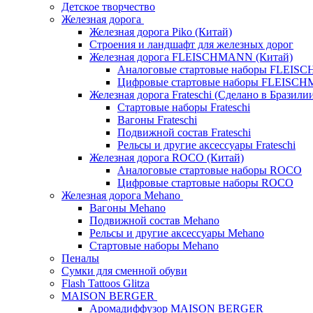
Детское творчество
Железная дорога
Железная дорога Piko (Китай)
Строения и ландшафт для железных дорог
Железная дорога FLEISCHMANN (Китай)
Аналоговые стартовые наборы FLEI
Цифровые стартовые наборы FLEISC
Железная дорога Frateschi (Сделано в Бразили
Стартовые наборы Frateschi
Вагоны Frateschi
Подвижной состав Frateschi
Рельсы и другие аксессуары Frateschi
Железная дорога ROCO (Китай)
Аналоговые стартовые наборы ROCO
Цифровые стартовые наборы ROCO
Железная дорога Mehano
Вагоны Mehano
Подвижной состав Mehano
Рельсы и другие аксессуары Mehano
Стартовые наборы Mehano
Пеналы
Сумки для сменной обуви
Flash Tattoos Glitza
MAISON BERGER
Аромадиффузор MAISON BERGER