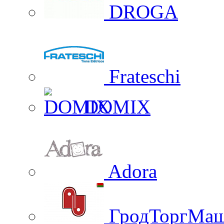
DROGA
Frateschi
DOMIX
Adora
ГродТоргМа