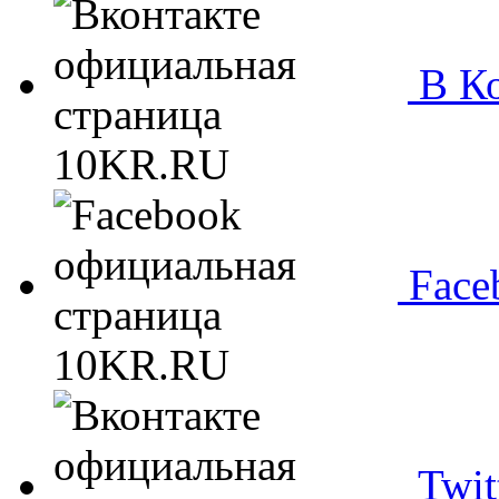
В Ко
Face
Twit