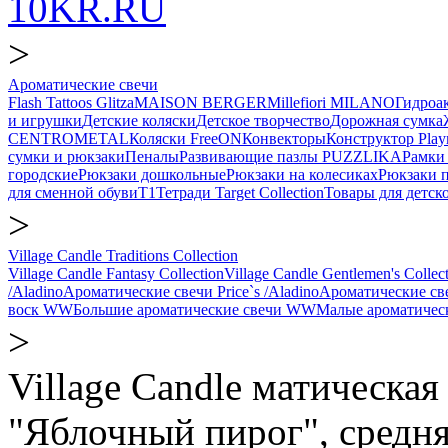
10KR.RU
>
Ароматические свечи
Flash Tattoos Glitza
MAISON BERGER
Millefiori MILANO
Гидро
и игрушки
Детские коляски
Детское творчество
Дорожная сумка
CENTROMETAL
Коляски FreeON
Конвекторы
Конструктор Play
сумки и рюкзаки
Пеналы
Развивающие пазлы PUZZLIKA
Рамки 
городские
Рюкзаки дошкольные
Рюкзаки на колесиках
Рюкзаки 
для сменной обуви
Т1
Тетради Target Collection
Товары для детск
>
Village Candle Traditions Collection
Village Candle Fantasy Collection
Village Candle Gentlemen's Collec
/Aladino
Ароматические свечи Price`s /Aladino
Ароматические с
воск WW
Большие ароматические свечи WW
Малые ароматичес
>
Village Candle матическая 
"Яблочный пирог", средн