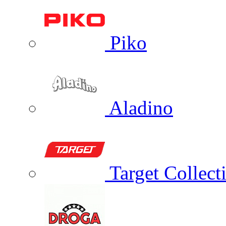
Piko
Aladino
Target Collect