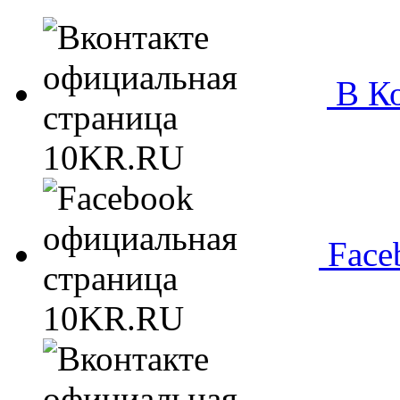
В Ко
Face