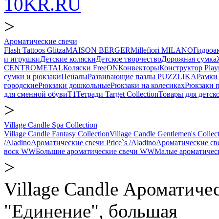
10KR.RU
>
Ароматические свечи
Flash Tattoos Glitza
MAISON BERGER
Millefiori MILANO
Гидро
и игрушки
Детские коляски
Детское творчество
Дорожная сумка
CENTROMETAL
Коляски FreeON
Конвекторы
Конструктор Play
сумки и рюкзаки
Пеналы
Развивающие пазлы PUZZLIKA
Рамки 
городские
Рюкзаки дошкольные
Рюкзаки на колесиках
Рюкзаки 
для сменной обуви
Т1
Тетради Target Collection
Товары для детск
>
Village Candle Spa Collection
Village Candle Fantasy Collection
Village Candle Gentlemen's Collec
/Aladino
Ароматические свечи Price`s /Aladino
Ароматические с
воск WW
Большие ароматические свечи WW
Малые ароматичес
>
Village Candle Ароматичес
"Единение", большая