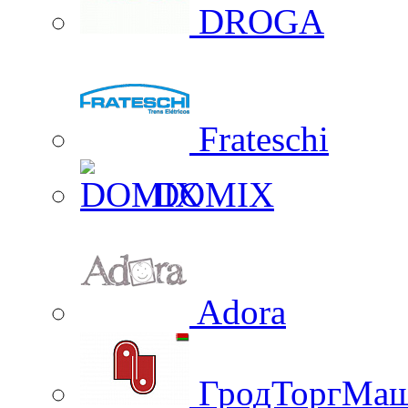
DROGA
Frateschi
DOMIX
Adora
ГродТоргМа