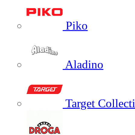
Piko
Aladino
Target Collect