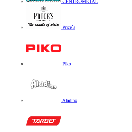
CENTROMETAL
Price`s
Piko
Aladino