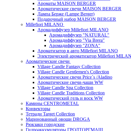
Ароматы MAISON BERGER
Ароматические свечи MAISON BERGER
Лампа Берже (Lampe Berger)
Подарочный набор MAISON BERGER
Millefiori MILANO
Аромадиффузер Millefiori MILANO
Аромадиффузер "NATURAL"
Аромадиффузер "Via Brera"
Аромадиффузер "ZONA"
Ароматизатор в авто Millefiori MILANO
Электрический ароматизатор Millefiori MILA
Ароматические свечи
Village Candle Fantasy Collection
Village Candle Gentlemen's Collection
Ароматические свечи Price`s /Aladino
Ароматические свечи-чаши WW
Village Candle Spa Collection
Village Candle Traditions Collection
Ароматический гель и воск WW
Камины CENTROMETAL
Конвекторы
Тетради Target Collection
Маринованный овощи DROGA
Рюкзаки городские
Гидроаккумуляторы ГРОДТОРГМАШ