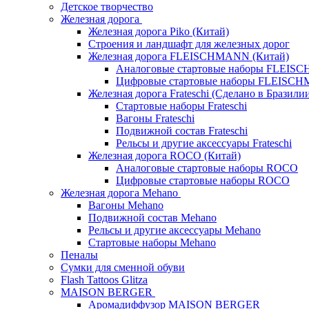
Детское творчество
Железная дорога
Железная дорога Piko (Китай)
Строения и ландшафт для железных дорог
Железная дорога FLEISCHMANN (Китай)
Аналоговые стартовые наборы FLEI
Цифровые стартовые наборы FLEISC
Железная дорога Frateschi (Сделано в Бразили
Стартовые наборы Frateschi
Вагоны Frateschi
Подвижной состав Frateschi
Рельсы и другие аксессуары Frateschi
Железная дорога ROCO (Китай)
Аналоговые стартовые наборы ROCO
Цифровые стартовые наборы ROCO
Железная дорога Mehano
Вагоны Mehano
Подвижной состав Mehano
Рельсы и другие аксессуары Mehano
Стартовые наборы Mehano
Пеналы
Сумки для сменной обуви
Flash Tattoos Glitza
MAISON BERGER
Аромадиффузор MAISON BERGER