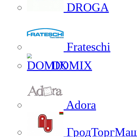
DROGA
Frateschi
DOMIX
Adora
ГродТоргМа