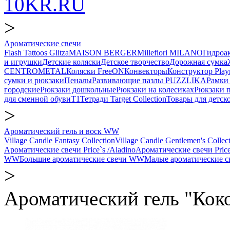
10KR.RU
>
Ароматические свечи
Flash Tattoos Glitza
MAISON BERGER
Millefiori MILANO
Гидро
и игрушки
Детские коляски
Детское творчество
Дорожная сумка
CENTROMETAL
Коляски FreeON
Конвекторы
Конструктор Play
сумки и рюкзаки
Пеналы
Развивающие пазлы PUZZLIKA
Рамки 
городские
Рюкзаки дошкольные
Рюкзаки на колесиках
Рюкзаки 
для сменной обуви
Т1
Тетради Target Collection
Товары для детск
>
Ароматический гель и воск WW
Village Candle Fantasy Collection
Village Candle Gentlemen's Collec
Ароматические свечи Price`s /Aladino
Ароматические свечи Price
WW
Большие ароматические свечи WW
Малые ароматические 
>
Ароматический гель "Кок