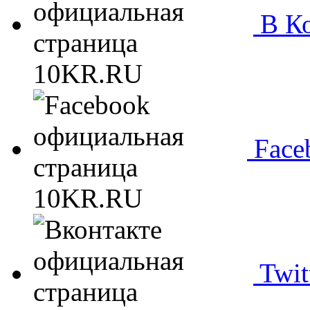
В Ко
Face
Twit