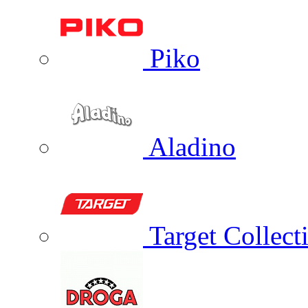
Piko
Aladino
Target Collect