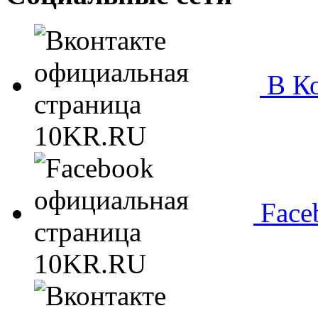
В Ко
Face