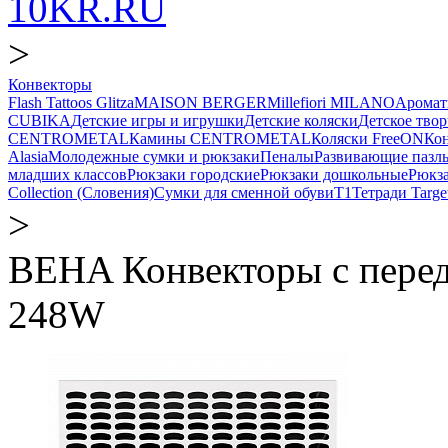
10KR.RU
>
Конвекторы
Flash Tattoos Glitza
MAISON BERGER
Millefiori MILANO
Аромат
CUBIKA
Детские игры и игрушки
Детские коляски
Детское твор
CENTROMETAL
Камины CENTROMETAL
Коляски FreeON
Кон
Alasia
Молодежные сумки и рюкзаки
Пеналы
Развивающие паз
младших классов
Рюкзаки городские
Рюкзаки дошкольные
Рюкза
Collection (Словения)
Сумки для сменной обуви
Т1
Тетради Target
>
BEHA Конвекторы c пере
248W