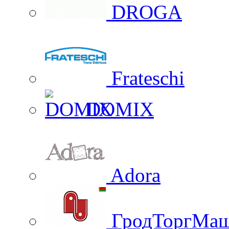
DROGA
Frateschi
DOMIX
Adora
ГродТоргМа