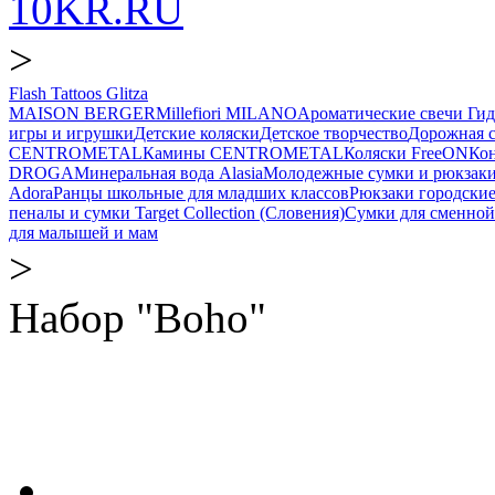
10KR.RU
>
Flash Tattoos Glitza
MAISON BERGER
Millefiori MILANO
Ароматические свечи
Ги
игры и игрушки
Детские коляски
Детское творчество
Дорожная 
CENTROMETAL
Камины CENTROMETAL
Коляски FreeON
Ко
DROGA
Минеральная вода Alasia
Молодежные сумки и рюкзак
Adora
Ранцы школьные для младших классов
Рюкзаки городски
пеналы и сумки Target Collection (Словения)
Сумки для сменной
для малышей и мам
>
Набор "Boho"