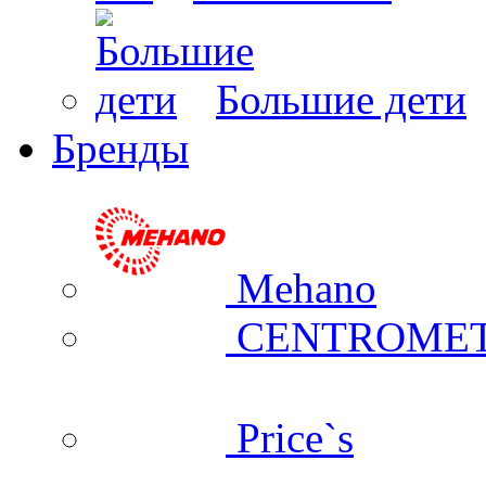
Большие дети
Бренды
Mehano
CENTROME
Price`s