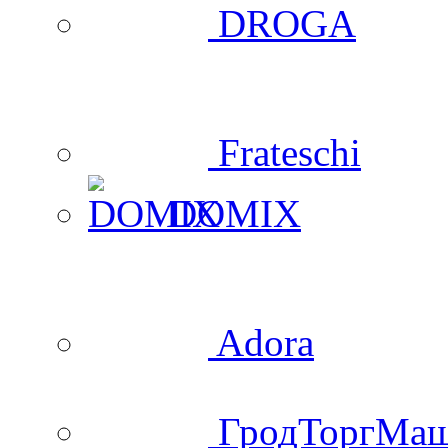
DROGA
Frateschi
DOMIX
Adora
ГродТоргМа