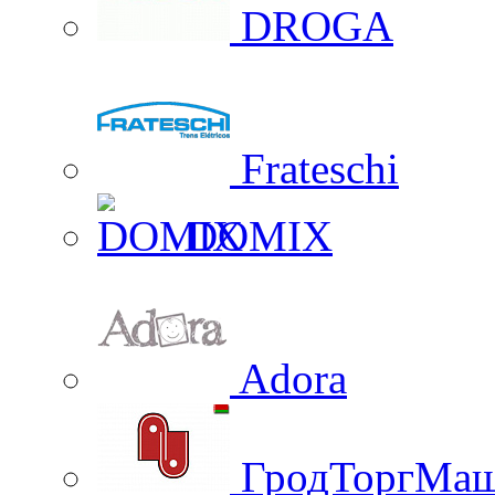
DROGA
Frateschi
DOMIX
Adora
ГродТоргМа