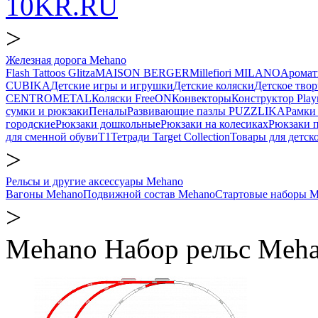
10KR.RU
>
Железная дорога Mehano
Flash Tattoos Glitza
MAISON BERGER
Millefiori MILANO
Аромат
CUBIKA
Детские игры и игрушки
Детские коляски
Детское твор
CENTROMETAL
Коляски FreeON
Конвекторы
Конструктор Play
сумки и рюкзаки
Пеналы
Развивающие пазлы PUZZLIKA
Рамки 
городские
Рюкзаки дошкольные
Рюкзаки на колесиках
Рюкзаки 
для сменной обуви
Т1
Тетради Target Collection
Товары для детск
>
Рельсы и другие аксессуары Mehano
Вагоны Mehano
Подвижной состав Mehano
Стартовые наборы M
>
Mehano Набор рельс Meha