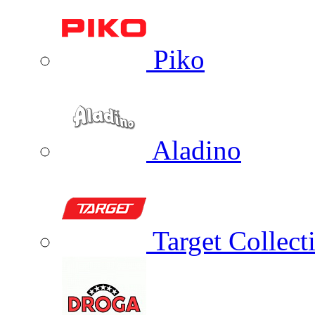
Piko
Aladino
Target Collect