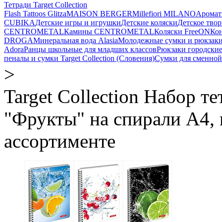
Тетради Target Collection
Flash Tattoos Glitza
MAISON BERGER
Millefiori MILANO
Аромат
CUBIKA
Детские игры и игрушки
Детские коляски
Детское твор
CENTROMETAL
Камины CENTROMETAL
Коляски FreeON
Ко
DROGA
Минеральная вода Alasia
Молодежные сумки и рюкзак
Adora
Ранцы школьные для младших классов
Рюкзаки городски
пеналы и сумки Target Collection (Словения)
Сумки для сменной
>
Target Collection Набор т
"Фрукты" на спирали А4, к
ассортименте