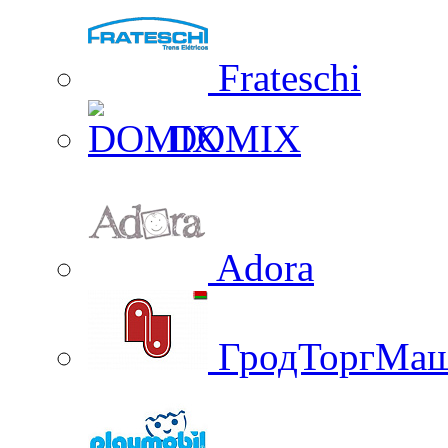
Frateschi
DOMIX
Adora
ГродТоргМа