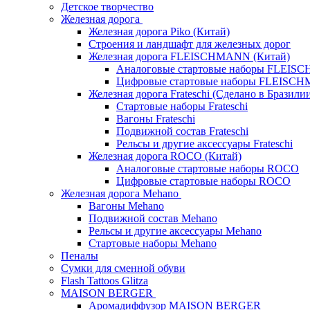
Детское творчество
Железная дорога
Железная дорога Piko (Китай)
Строения и ландшафт для железных дорог
Железная дорога FLEISCHMANN (Китай)
Аналоговые стартовые наборы FLEI
Цифровые стартовые наборы FLEISC
Железная дорога Frateschi (Сделано в Бразили
Стартовые наборы Frateschi
Вагоны Frateschi
Подвижной состав Frateschi
Рельсы и другие аксессуары Frateschi
Железная дорога ROCO (Китай)
Аналоговые стартовые наборы ROCO
Цифровые стартовые наборы ROCO
Железная дорога Mehano
Вагоны Mehano
Подвижной состав Mehano
Рельсы и другие аксессуары Mehano
Стартовые наборы Mehano
Пеналы
Сумки для сменной обуви
Flash Tattoos Glitza
MAISON BERGER
Аромадиффузор MAISON BERGER