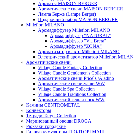
Ароматы MAISON BERGER
Ароматические свечи MAISON BERGER
Лампа Берже (Lampe Berger)
Подарочный набор MAISON BERGER
Millefiori MILANO
Аромадиффузер Millefiori MILANO
Аромадиффузер "NATURAL"
Аромадиффузер "Via Brera"
Аромадиффузер "ZONA"
Ароматизатор в авто Millefiori MILANO
Электрический ароматизатор Millefiori MILA
Ароматические свечи
Village Candle Fantasy Collection
Village Candle Gentlemen's Collection
Ароматические свечи Price`s /Aladino
Ароматические свечи-чаши WW
Village Candle Spa Collection
Village Candle Traditions Collection
Ароматический гель и воск WW
Камины CENTROMETAL
Конвекторы
Тетради Target Collection
Маринованный овощи DROGA
Рюкзаки городские
Гидроаккумуляторы ГРОДТОРГМАШ