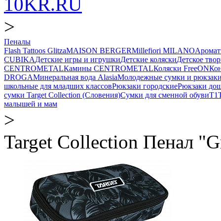
10KR.RU
>
Пеналы
Flash Tattoos Glitza
MAISON BERGER
Millefiori MILANO
Аромат
CUBIKA
Детские игры и игрушки
Детские коляски
Детское твор
CENTROMETAL
Камины CENTROMETAL
Коляски FreeON
Ко
DROGA
Минеральная вода Alasia
Молодежные сумки и рюкзак
школьные для младших классов
Рюкзаки городские
Рюкзаки до
сумки Target Collection (Словения)
Сумки для сменной обуви
Т1
малышей и мам
>
Target Collection Пенал "G