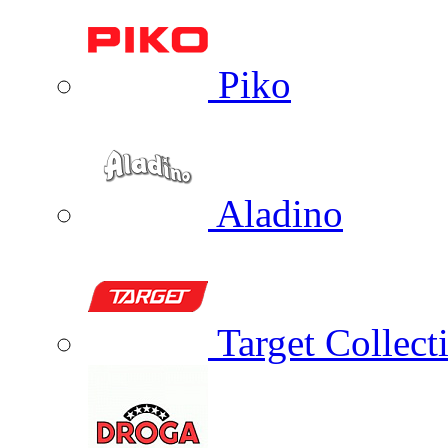
Piko
Aladino
Target Collect