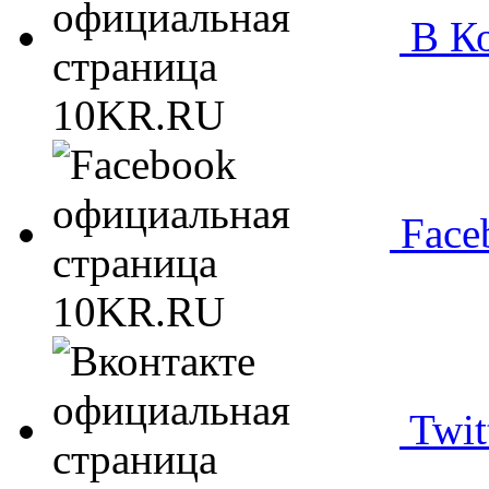
В Ко
Face
Twit