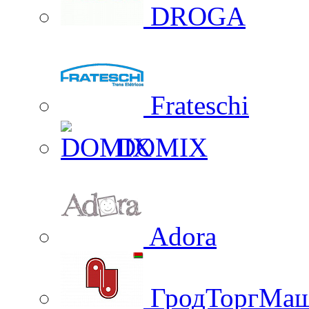
DROGA
Frateschi
DOMIX
Adora
ГродТоргМа