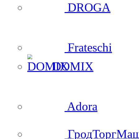
DROGA
Frateschi
DOMIX
Adora
ГродТоргМа