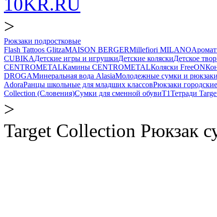
10KR.RU
>
Рюкзаки подростковые
Flash Tattoos Glitza
MAISON BERGER
Millefiori MILANO
Аромат
CUBIKA
Детские игры и игрушки
Детские коляски
Детское твор
CENTROMETAL
Камины CENTROMETAL
Коляски FreeON
Ко
DROGA
Минеральная вода Alasia
Молодежные сумки и рюкзак
Adora
Ранцы школьные для младших классов
Рюкзаки городски
Collection (Словения)
Сумки для сменной обуви
Т1
Тетради Target
>
Target Collection Рюкзак 