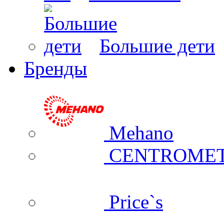
Большие дети
Бренды
Mehano
CENTROME
Price`s