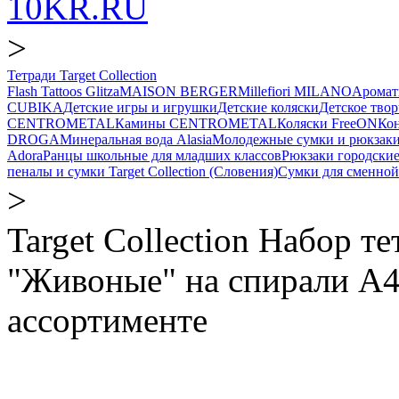
10KR.RU
>
Тетради Target Collection
Flash Tattoos Glitza
MAISON BERGER
Millefiori MILANO
Аромат
CUBIKA
Детские игры и игрушки
Детские коляски
Детское твор
CENTROMETAL
Камины CENTROMETAL
Коляски FreeON
Ко
DROGA
Минеральная вода Alasia
Молодежные сумки и рюкзак
Adora
Ранцы школьные для младших классов
Рюкзаки городски
пеналы и сумки Target Collection (Словения)
Сумки для сменной
>
Target Collection Набор т
"Живоные" на спирали А4,
ассортименте