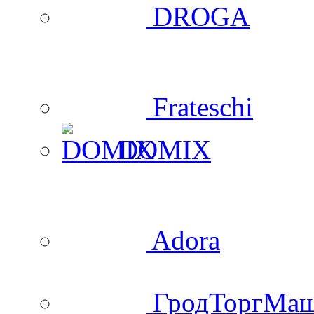
DROGA
Frateschi
DOMIX
Adora
ГродТоргМа