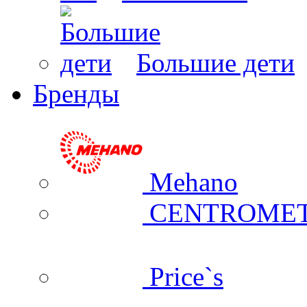
Большие дети
Бренды
Mehano
CENTROME
Price`s