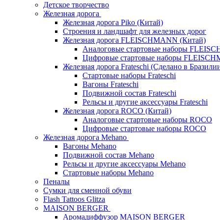
Детское творчество
Железная дорога
Железная дорога Piko (Китай)
Строения и ландшафт для железных дорог
Железная дорога FLEISCHMANN (Китай)
Аналоговые стартовые наборы FLEI
Цифровые стартовые наборы FLEISC
Железная дорога Frateschi (Сделано в Бразили
Стартовые наборы Frateschi
Вагоны Frateschi
Подвижной состав Frateschi
Рельсы и другие аксессуары Frateschi
Железная дорога ROCO (Китай)
Аналоговые стартовые наборы ROCO
Цифровые стартовые наборы ROCO
Железная дорога Mehano
Вагоны Mehano
Подвижной состав Mehano
Рельсы и другие аксессуары Mehano
Стартовые наборы Mehano
Пеналы
Сумки для сменной обуви
Flash Tattoos Glitza
MAISON BERGER
Аромадиффузор MAISON BERGER