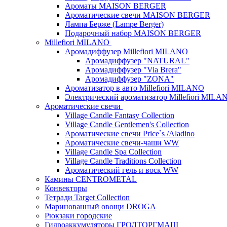
Ароматы MAISON BERGER
Ароматические свечи MAISON BERGER
Лампа Берже (Lampe Berger)
Подарочный набор MAISON BERGER
Millefiori MILANO
Аромадиффузер Millefiori MILANO
Аромадиффузер "NATURAL"
Аромадиффузер "Via Brera"
Аромадиффузер "ZONA"
Ароматизатор в авто Millefiori MILANO
Электрический ароматизатор Millefiori MILA
Ароматические свечи
Village Candle Fantasy Collection
Village Candle Gentlemen's Collection
Ароматические свечи Price`s /Aladino
Ароматические свечи-чаши WW
Village Candle Spa Collection
Village Candle Traditions Collection
Ароматический гель и воск WW
Камины CENTROMETAL
Конвекторы
Тетради Target Collection
Маринованный овощи DROGA
Рюкзаки городские
Гидроаккумуляторы ГРОДТОРГМАШ