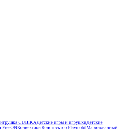
я игрушка CUBIKA
Детские игры и игрушки
Детские
и FreeON
Конвекторы
Конструктор Playmobil
Маринованный