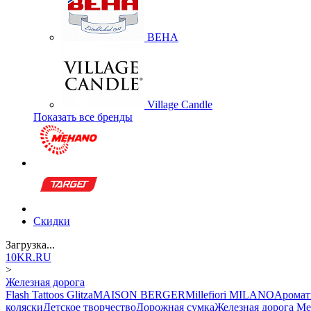
BEHA
Village Candle
Показать все бренды
Скидки
Загрузка...
10KR.RU
>
Железная дорога
Flash Tattoos Glitza
MAISON BERGER
Millefiori MILANO
Аромат
коляски
Детское творчество
Дорожная сумка
Железная дорога M