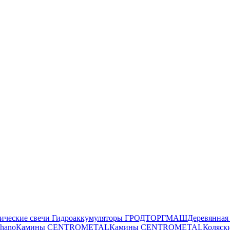
ические свечи
Гидроаккумуляторы ГРОДТОРГМАШ
Деревянна
ehano
Камины CENTROMETAL
Камины CENTROMETAL
Коляск