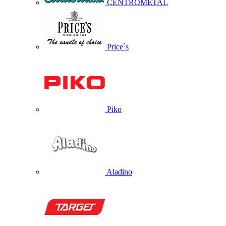
CENTROMETAL
Price`s
Piko
Aladino