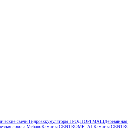
ические свечи
Гидроаккумуляторы ГРОДТОРГМАШ
Деревянна
езная дорога Mehano
Камины CENTROMETAL
Камины CENT