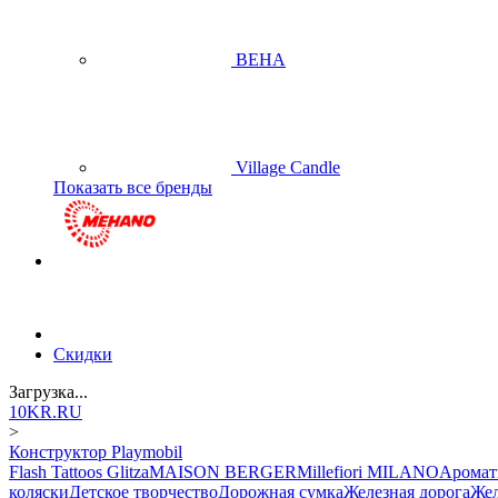
BEHA
Village Candle
Показать все бренды
Скидки
Загрузка...
10KR.RU
>
Конструктор Playmobil
Flash Tattoos Glitza
MAISON BERGER
Millefiori MILANO
Аромат
коляски
Детское творчество
Дорожная сумка
Железная дорога
Жел