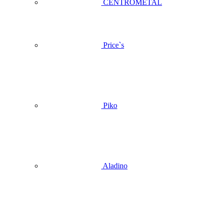
CENTROMETAL
Price`s
Piko
Aladino