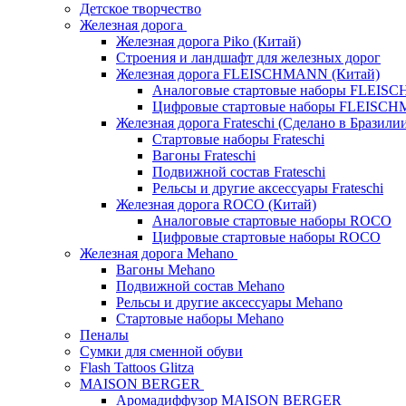
Детское творчество
Железная дорога
Железная дорога Piko (Китай)
Строения и ландшафт для железных дорог
Железная дорога FLEISCHMANN (Китай)
Аналоговые стартовые наборы FLEI
Цифровые стартовые наборы FLEISC
Железная дорога Frateschi (Сделано в Бразили
Стартовые наборы Frateschi
Вагоны Frateschi
Подвижной состав Frateschi
Рельсы и другие аксессуары Frateschi
Железная дорога ROCO (Китай)
Аналоговые стартовые наборы ROCO
Цифровые стартовые наборы ROCO
Железная дорога Mehano
Вагоны Mehano
Подвижной состав Mehano
Рельсы и другие аксессуары Mehano
Стартовые наборы Mehano
Пеналы
Сумки для сменной обуви
Flash Tattoos Glitza
MAISON BERGER
Аромадиффузор MAISON BERGER