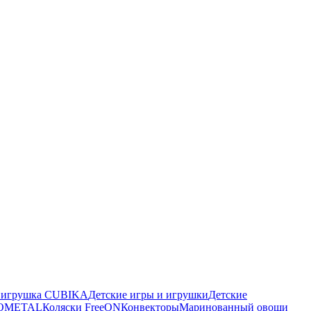
я игрушка CUBIKA
Детские игры и игрушки
Детские
ROMETAL
Коляски FreeON
Конвекторы
Маринованный овощи