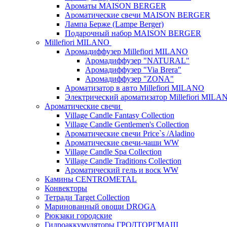
Ароматы MAISON BERGER
Ароматические свечи MAISON BERGER
Лампа Берже (Lampe Berger)
Подарочный набор MAISON BERGER
Millefiori MILANO
Аромадиффузер Millefiori MILANO
Аромадиффузер "NATURAL"
Аромадиффузер "Via Brera"
Аромадиффузер "ZONA"
Ароматизатор в авто Millefiori MILANO
Электрический ароматизатор Millefiori MILA
Ароматические свечи
Village Candle Fantasy Collection
Village Candle Gentlemen's Collection
Ароматические свечи Price`s /Aladino
Ароматические свечи-чаши WW
Village Candle Spa Collection
Village Candle Traditions Collection
Ароматический гель и воск WW
Камины CENTROMETAL
Конвекторы
Тетради Target Collection
Маринованный овощи DROGA
Рюкзаки городские
Гидроаккумуляторы ГРОДТОРГМАШ