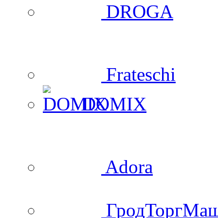
DROGA
Frateschi
DOMIX
Adora
ГродТоргМа