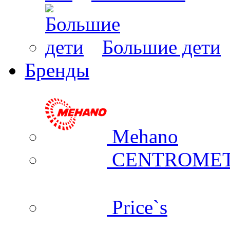
Большие дети
Бренды
Mehano
CENTROME
Price`s