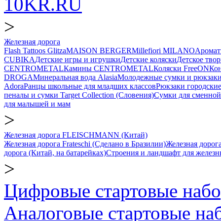
10KR.RU
>
Железная дорога
Flash Tattoos Glitza
MAISON BERGER
Millefiori MILANO
Аромат
CUBIKA
Детские игры и игрушки
Детские коляски
Детское твор
CENTROMETAL
Камины CENTROMETAL
Коляски FreeON
Ко
DROGA
Минеральная вода Alasia
Молодежные сумки и рюкзак
Adora
Ранцы школьные для младших классов
Рюкзаки городски
пеналы и сумки Target Collection (Словения)
Сумки для сменной
для малышей и мам
>
Железная дорога FLEISCHMANN (Китай)
Железная дорога Frateschi (Сделано в Бразилии)
Железная дорога
дорога (Китай, на батарейках)
Строения и ландшафт для железн
>
Цифровые стартовые на
Аналоговые стартовые 